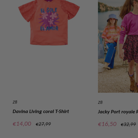
Z8
Z8
Davina Living coral T-Shirt
Jacky Port royale 
Verkoopprijs
€14,00
Verkoopprijs
€16,50
Normale
€27,99
Normal
€32,99
prijs
prijs