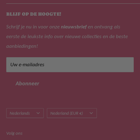
aanbieden zijn B.Nosy, Lyle & Scott, Like Flo, Alix The
Over ons
Label, Tygo&Vito, Daily 7 en NoNo!
BLIJF OP DE HOOGTE!
Zoek
Schrijf je nu in voor onze
nieuwsbrief
en ontvang als
Veelgestelde vragen
eerste de leukste info over nieuwe collecties en de beste
Privacy beleid
Adres: Leijsenhoek 47, 4901 ER Oosterhout (geen
aanbiedingen!
bezoekadres)
Retourbeleid
Tel: +31 (0)162 471266
Algemene voorwaarden
Uw e-mailadres
Mail: klantenservice@merkmeisjeskleding.nl
Klachtenregeling
Sitemap
BTW-nummer: NL822514680B01
Abonneer
Taal
Land/regio
Nederlands
Nederland (EUR €)
Volg ons