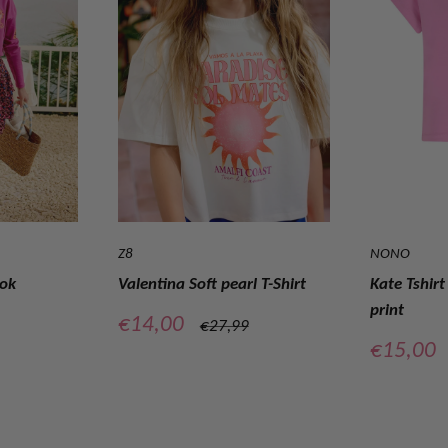
Z8
NONO
Rok
Valentina Soft pearl T-Shirt
Kate Tshirt
print
Verkoopprijs
€14,00
e
Normale
€27,99
prijs
Verkoopp
€15,00