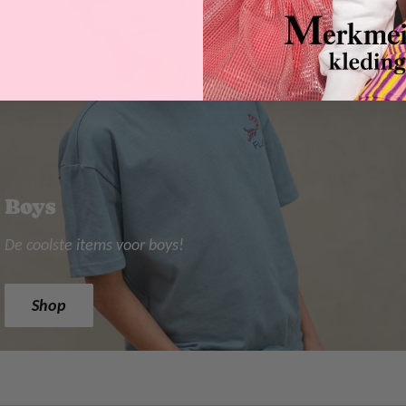
Boys
De coolste items voor boys!
Shop