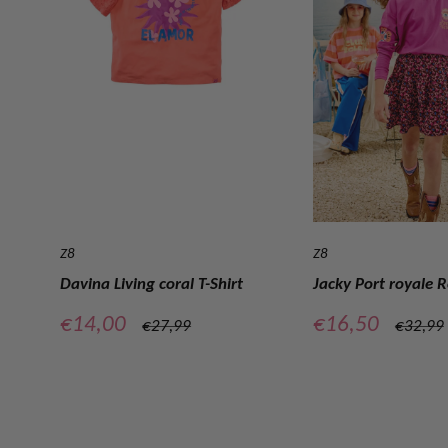
Z8
Z8
Davina Living coral T-Shirt
Jacky Port royale 
Verkoopprijs
Verkoopprijs
€14,00
€16,50
Normale
Normal
€27,99
€32,99
prijs
prijs