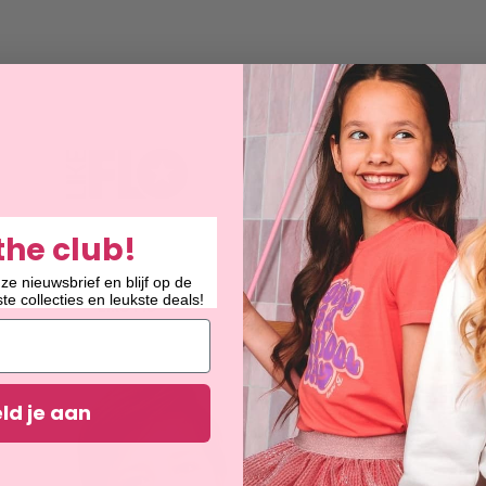
the club!
ze nieuwsbrief en blijf op de
e collecties en leukste deals!
Like Flo
Lyle Scott
ld je aan