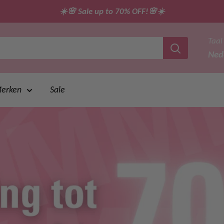
☀️🌸 Sale up to 70% OFF!🌸☀️
Taal
Ned
erken
Sale