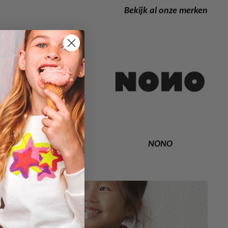
Bekijk al onze merken
Alix The Label
NONO
New in