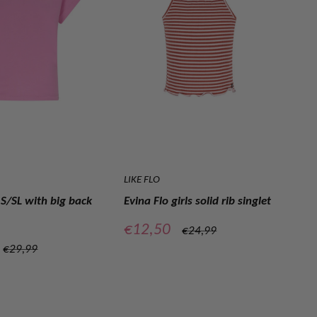
LIKE FLO
LIK
 S/SL with big back
Evina Flo girls solid rib singlet
Est
sl
Verkoopprijs
€12,50
Normale
€24,99
prijs
rijs
Ve
€
Normale
€29,99
prijs