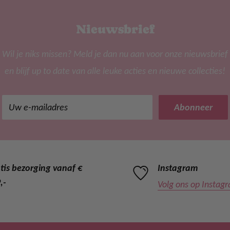
Nieuwsbrief
Wil je niks missen? Meld je dan nu aan voor onze nieuwsbrief
en blijf up to date van alle leuke acties en nieuwe collecties!
Uw e-mailadres
Abonneer
tis bezorging vanaf €
Instagram
,-
Volg ons op Instag