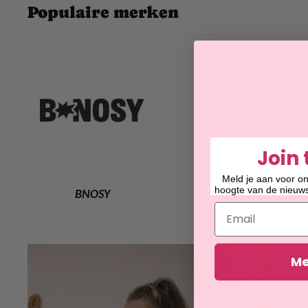
Populaire merken
Join 
Meld je aan voor on
hoogte van de nieuwst
BNOSY
Daily Seven
Email
Me