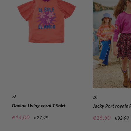
Z8
Z8
Davina Living coral T-Shirt
Jacky Port royale 
Verkoopprijs
€14,00
Verkoopprijs
€16,50
Normale
€27,99
Normal
€32,99
prijs
prijs