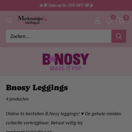
Ga
☀️🌸 Sale up to 70% OFF!🌸☀️
direct
0
0
merkmeisjeskleding
naar
de
inhoud
Bnosy Leggings
4 producten
Online te bestellen B.Nosy leggings! ♥ De gehele meiden
collectie verkrijgbaar. Betaal veilig bij
merkmeisjeskleding.nl