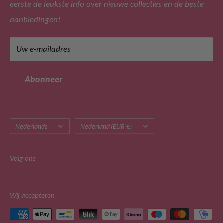
eerste de leukste info over nieuwe collecties en de beste
Privacy beleid
Adres: Leijsenhoek 47, 4901 ER Oosterhout (geen
aanbiedingen!
bezoekadres)
Retourbeleid
Tel: +31 (0)162 471266
Algemene voorwaarden
Uw e-mailadres
Mail: klantenservice@merkmeisjeskleding.nl
Klachtenregeling
Sitemap
BTW-nummer: NL822514680B01
Abonneer
Taal
Land/regio
Nederlands
Nederland (EUR €)
Volg ons
Wij accepteren