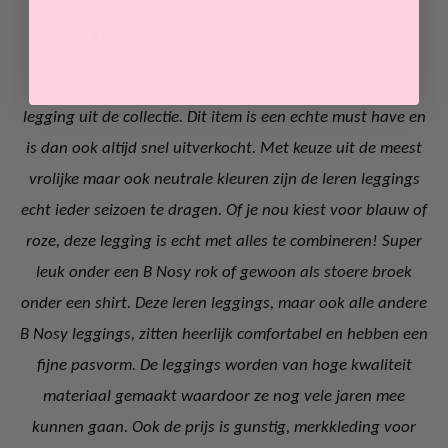
De ultieme must have
Een item dat altijd de deur uit vliegt, is de nep leren
legging uit de collectie. Dit item is een echte must have en
is dan ook altijd snel uitverkocht. Met keuze uit de meest
vrolijke maar ook neutrale kleuren zijn de leren leggings
echt ieder seizoen te dragen. Of je nou kiest voor blauw of
roze, deze legging is echt met alles te combineren! Super
leuk onder een B Nosy rok of gewoon als stoere broek
onder een shirt. Deze leren leggings, maar ook alle andere
B Nosy leggings, zitten heerlijk comfortabel en hebben een
fijne pasvorm. De leggings worden van hoge kwaliteit
materiaal gemaakt waardoor ze nog vele jaren mee
kunnen gaan. Ook de prijs is gunstig, merkkleding voor