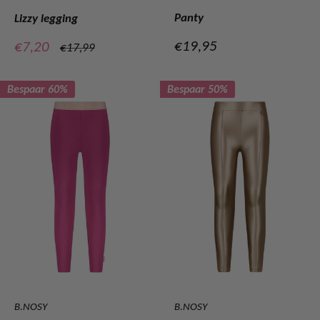
Panty
Lizzy legging
Verkoopprijs
Verkoopprijs
€19,95
€7,20
Normale
€17,99
prijs
Bespaar 60%
Bespaar 50%
B.NOSY
B.NOSY