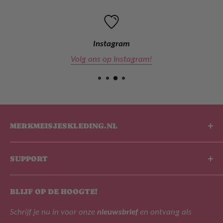
Instagram
Volg ons op Instagram!
MERKMEISJESKLEDING.NL
De leukste kinderkleding shop van Nederland en
SUPPORT
België! De kinderkleding welke wij onder ander
aanbieden zijn B.Nosy, Lyle & Scott, Like Flo, Alix The
Over ons
Label, Tygo&Vito, Daily 7 en NoNo!
BLIJF OP DE HOOGTE!
Zoek
Schrijf je nu in voor onze
nieuwsbrief
en ontvang als
Veelgestelde vragen