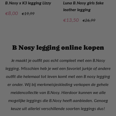
B.Nosy x K3 legging Lizzy
Luna B.Nosy girls fake
leather legging
Verkoopprijs
€8,00
Normale
€19,99
prijs
Verkoopprijs
€13,50
Normale
€26,99
prijs
B Nosy legging online kopen
Je maakt je outfit pas echt compleet met een B.Nosy
legging. Misschien heb je wel een favoriet jurkje of andere
outfit die helemaal tot leven komt met een B nosy legging
er onder. Wij bij merkmeisjeskleding verkopen de gehele
meidencollectie van B.Nosy. Hierdoor kunnen we alle
mogelijke leggings die B.Nosy heeft aanbieden. Genoeg
keuze uit allerlei verschillende soorten leggings dus!