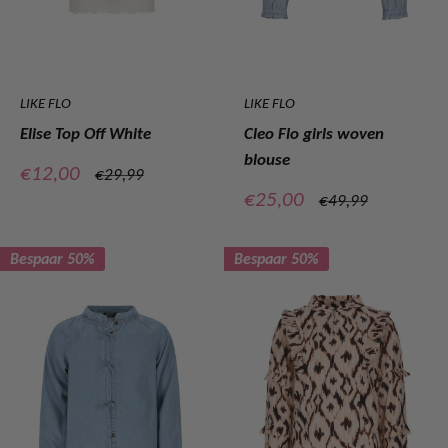
LIKE FLO
LIKE FLO
Elise Top Off White
Cleo Flo girls woven
blouse
Verkoopprijs
€12,00
Normale
€29,99
prijs
Verkoopprijs
€25,00
Normale
€49,99
prijs
Bespaar 50%
Bespaar 50%