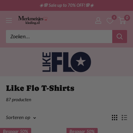
Ga
☀️🌸 Sale up to 70% OFF!🌸☀️
direct
0
0
merkmeisjeskleding
naar
de
inhoud
Like Flo T-Shirts
87 producten
Sorteren op
Bespaar 50%
Bespaar 50%