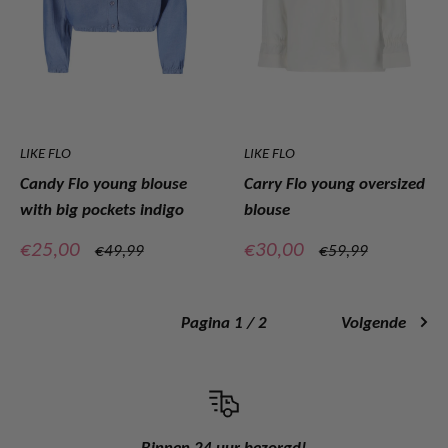
LIKE FLO
LIKE FLO
Candy Flo young blouse
Carry Flo young oversized
with big pockets indigo
blouse
Verkoopprijs
Verkoopprijs
€25,00
€30,00
Normale
Normale
€49,99
€59,99
prijs
prijs
Pagina 1 / 2
Volgende
Binnen 24 uur bezorgd!