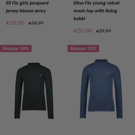
Eli Flo girls jacquard
Elina Flo young velvet
jersey blouse army
mesh top with lining
kahki
Verkoopprijs
€20,00
Normale
€39,99
prijs
Verkoopprijs
€20,00
Normale
€39,99
prijs
Bespaar 50%
Bespaar 50%