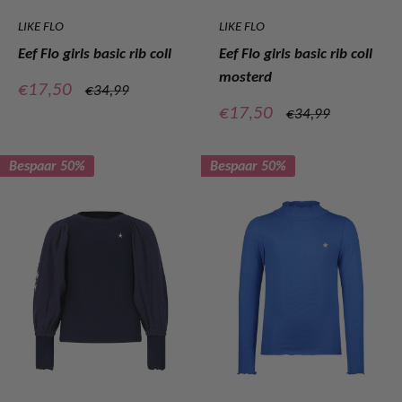
LIKE FLO
LIKE FLO
Eef Flo girls basic rib coll
Eef Flo girls basic rib coll
mosterd
Verkoopprijs
€17,50
Normale
€34,99
prijs
Verkoopprijs
€17,50
Normale
€34,99
prijs
Bespaar 50%
Bespaar 50%