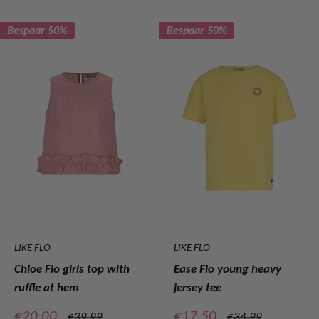
prijs
prijs
Bespaar 50%
Bespaar 50%
LIKE FLO
LIKE FLO
Chloe Flo girls top with
Ease Flo young heavy
ruffle at hem
jersey tee
Verkoopprijs
Verkoopprijs
€20,00
€17,50
Normale
Normale
€39,99
€34,99