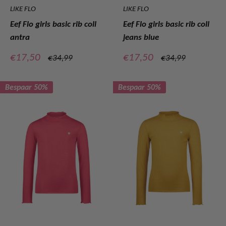
LIKE FLO
LIKE FLO
Eef Flo girls basic rib coll
Eef Flo girls basic rib coll
antra
jeans blue
Verkoopprijs
Verkoopprijs
€17,50
€17,50
Normale
Normale
€34,99
€34,99
prijs
prijs
Bespaar 50%
Bespaar 50%