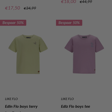
Verkoopprijs
€18,00
Normale
€44,99
prijs
Verkoopprijs
€17,50
Normale
€34,99
prijs
Bespaar 50%
Bespaar 50%
LIKE FLO
LIKE FLO
Edin Flo boys terry
Ediz Flo boys tee