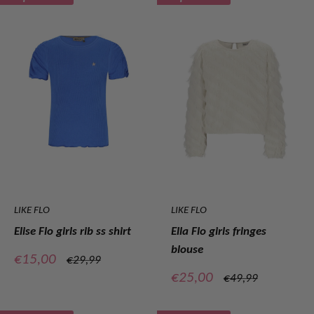
LIKE FLO
LIKE FLO
Elise Flo girls rib ss shirt
Ella Flo girls fringes
blouse
Verkoopprijs
€15,00
Normale
€29,99
prijs
Verkoopprijs
€25,00
Normale
€49,99
prijs