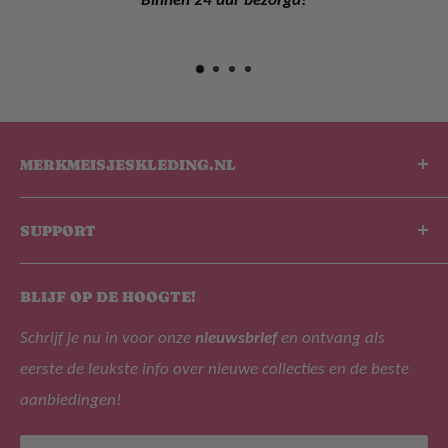
MERKMEISJESKLEDING.NL
De leukste kinderkleding shop van Nederland en
SUPPORT
België! De kinderkleding welke wij onder ander
aanbieden zijn B.Nosy, Lyle & Scott, Like Flo, Alix The
Over ons
Label, Tygo&Vito, Daily 7 en NoNo!
BLIJF OP DE HOOGTE!
Zoek
Schrijf je nu in voor onze
nieuwsbrief
en ontvang als
Veelgestelde vragen
eerste de leukste info over nieuwe collecties en de beste
Privacy beleid
Adres: Leijsenhoek 47, 4901 ER Oosterhout (geen
aanbiedingen!
bezoekadres)
Retourbeleid
Tel: +31 (0)162 471266
Algemene voorwaarden