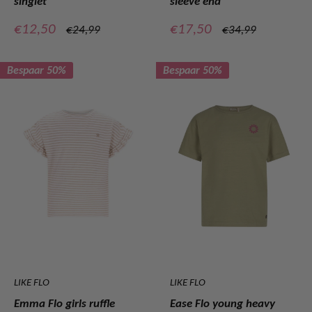
singlet
sleeve end
Verkoopprijs
Verkoopprijs
€12,50
€17,50
Normale
Normale
€24,99
€34,99
prijs
prijs
Bespaar 50%
Bespaar 50%
LIKE FLO
LIKE FLO
Emma Flo girls ruffle
Ease Flo young heavy