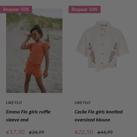
Bespaar 50%
Bespaar 50%
LIKE FLO
LIKE FLO
Emma Flo girls ruffle
Cecile Flo girls knotted
sleeve end
oversized blouse
Verkoopprijs
Verkoopprijs
€17,50
€22,50
Normale
Normale
€34,99
€44,99