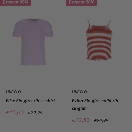
Bespaar 50%
Bespaar 50%
LIKE FLO
LIKE FLO
Elise Flo girls rib ss shirt
Evina Flo girls solid rib
singlet
Verkoopprijs
€15,00
Normale
€29,99
prijs
Verkoopprijs
€12,50
Normale
€24,99
prijs