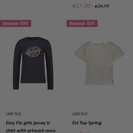
prijs
Verkoopprijs
€17,50
Normale
€34,99
prijs
Bespaar 50%
Bespaar 60%
LIKE FLO
LIKE FLO
Emy Flo girls jersey ls
Evi Top Spring
shirt with artwork navy