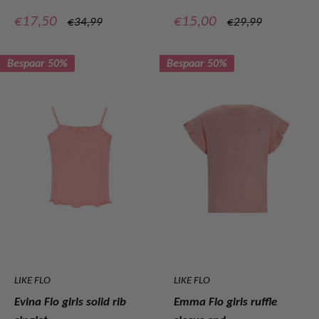
Verkoopprijs
Verkoopprijs
€17,50
€15,00
Normale
Normale
€34,99
€29,99
prijs
prijs
Bespaar 50%
Bespaar 50%
LIKE FLO
LIKE FLO
Evina Flo girls solid rib
Emma Flo girls ruffle