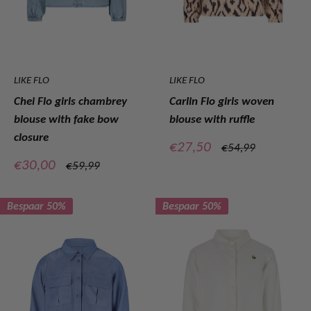
LIKE FLO
LIKE FLO
Chei Flo girls chambrey
Carlin Flo girls woven
blouse with fake bow
blouse with ruffle
closure
Verkoopprijs
€27,50
Normale
€54,99
prijs
Verkoopprijs
€30,00
Normale
€59,99
prijs
Bespaar 50%
Bespaar 50%