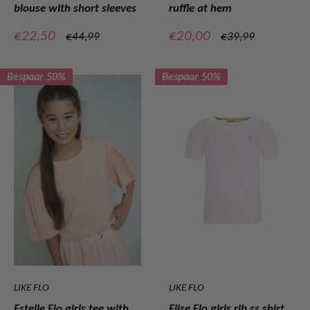
blouse with short sleeves
ruffle at hem
Verkoopprijs
Verkoopprijs
€22,50
€20,00
Normale
Normale
€44,99
€39,99
prijs
prijs
Bespaar 50%
Bespaar 50%
LIKE FLO
LIKE FLO
Estelle Flo girls tee with
Elise Flo girls rib ss shirt