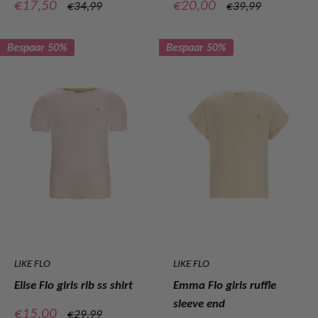
Verkoopprijs
Verkoopprijs
€17,50
€20,00
Normale
Normale
€34,99
€39,99
prijs
prijs
Bespaar 50%
Bespaar 50%
LIKE FLO
LIKE FLO
Elise Flo girls rib ss shirt
Emma Flo girls ruffle
sleeve end
Verkoopprijs
€15,00
Normale
€29,99