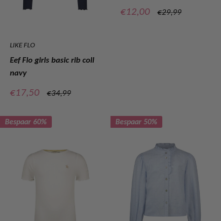
Verkoopprijs
€12,00
Normale
€29,99
prijs
LIKE FLO
Eef Flo girls basic rib coll
navy
Verkoopprijs
€17,50
Normale
€34,99
prijs
Bespaar 60%
Bespaar 50%