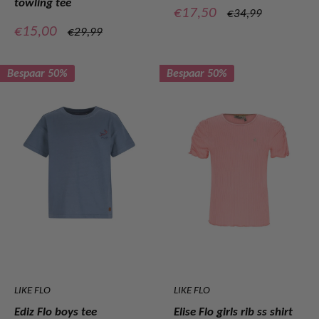
towling tee
Verkoopprijs
€17,50
Normale
€34,99
prijs
Verkoopprijs
€15,00
Normale
€29,99
prijs
Bespaar 50%
Bespaar 50%
LIKE FLO
LIKE FLO
Ediz Flo boys tee
Elise Flo girls rib ss shirt