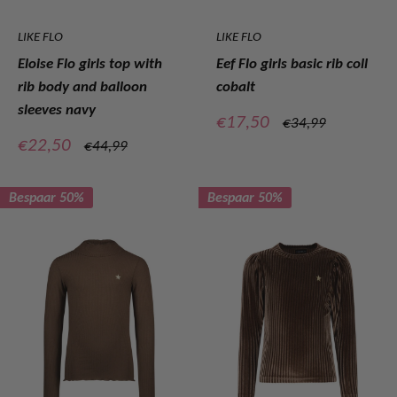
LIKE FLO
LIKE FLO
Eloise Flo girls top with
Eef Flo girls basic rib coll
rib body and balloon
cobalt
sleeves navy
Verkoopprijs
€17,50
Normale
€34,99
prijs
Verkoopprijs
€22,50
Normale
€44,99
prijs
Bespaar 50%
Bespaar 50%