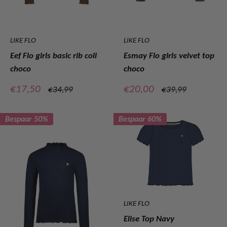
LIKE FLO
LIKE FLO
Eef Flo girls basic rib coll
Esmay Flo girls velvet top
choco
choco
Verkoopprijs
Verkoopprijs
€17,50
€20,00
Normale
Normale
€34,99
€39,99
prijs
prijs
Bespaar 50%
Bespaar 60%
LIKE FLO
Elise Top Navy