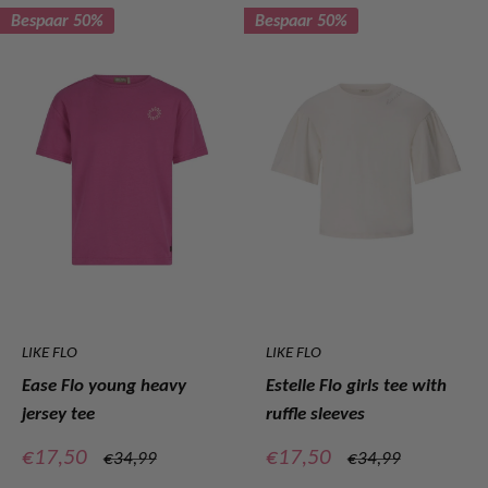
Bespaar 50%
Bespaar 50%
LIKE FLO
LIKE FLO
Ease Flo young heavy
Estelle Flo girls tee with
jersey tee
ruffle sleeves
Verkoopprijs
Verkoopprijs
€17,50
€17,50
Normale
Normale
€34,99
€34,99
prijs
prijs