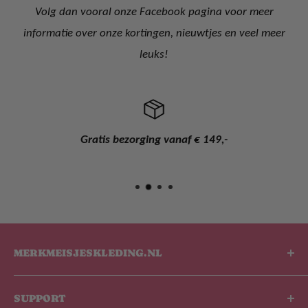
Volg dan vooral onze Facebook pagina voor meer
informatie over onze kortingen, nieuwtjes en veel meer
leuks!
Gratis bezorging vanaf € 149,-
MERKMEISJESKLEDING.NL
De leukste kinderkleding shop van Nederland en
SUPPORT
België! De kinderkleding welke wij onder ander