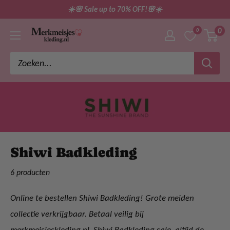
Ga
☀️🌸 Sale up to 70% OFF!🌸☀️
direct
0
0
merkmeisjeskleding
naar
de
inhoud
Shiwi Badkleding
6 producten
Online te bestellen Shiwi Badkleding! Grote meiden
collectie verkrijgbaar. Betaal veilig bij
merkmeisjeskleding.nl. Shiwi Badkleding sale, altijd de