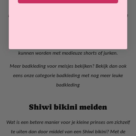
comfortabel, duurzaam, modieus en geschikt voor alle
leeftijden. Er is een mix van verschillende stijlen, dus of je
nu naar het strand of het zwembad gaat, er is voor elk
wat wils. Zo is er voor meisjes een ruim aanbod aan
bijpassende bikini's en badmode die gecombineerd
kunnen worden met modieuze shorts of jurken.
Meer badkleding voor meisjes bekijken? Bekijk dan ook
eens onze categorie badkleding met nog meer leuke
badkleding
Shiwi bikini meiden
Wat is een betere manier voor je kleine prinses om zichzelf
te uiten dan door middel van een Shiwi bikini? Met de