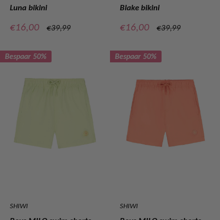
Luna bikini
Blake bikini
Verkoopprijs
Verkoopprijs
€16,00
€16,00
Normale
Normale
€39,99
€39,99
prijs
prijs
Bespaar 50%
Bespaar 50%
SHIWI
SHIWI