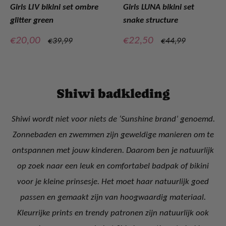
Girls LIV bikini set ombre
Girls LUNA bikini set
glitter green
snake structure
Verkoopprijs
Verkoopprijs
€20,00
€22,50
Normale
Normale
€39,99
€44,99
prijs
prijs
Shiwi badkleding
Shiwi wordt niet voor niets de ‘Sunshine brand’ genoemd.
Zonnebaden en zwemmen zijn geweldige manieren om te
ontspannen met jouw kinderen. Daarom ben je natuurlijk
op zoek naar een leuk en comfortabel badpak of bikini
voor je kleine prinsesje. Het moet haar natuurlijk goed
passen en gemaakt zijn van hoogwaardig materiaal.
Kleurrijke prints en trendy patronen zijn natuurlijk ook