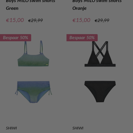
Boys MILO swim shorts
Boys MILO swim shorts
Green
Oranje
Verkoopprijs
Verkoopprijs
€15,00
€15,00
Normale
Normale
€29,99
€29,99
prijs
prijs
Bespaar 50%
Bespaar 50%
SHIWI
SHIWI