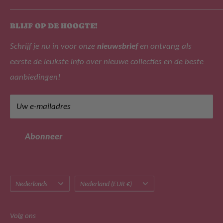
aanbieden zijn B.Nosy, Lyle & Scott, Like Flo, Alix The
Over ons
Label, Tygo&Vito, Daily 7 en NoNo!
BLIJF OP DE HOOGTE!
Zoek
Schrijf je nu in voor onze
nieuwsbrief
en ontvang als
Veelgestelde vragen
eerste de leukste info over nieuwe collecties en de beste
Privacy beleid
Adres: Leijsenhoek 47, 4901 ER Oosterhout (geen
aanbiedingen!
bezoekadres)
Retourbeleid
Tel: +31 (0)162 471266
Algemene voorwaarden
Uw e-mailadres
Mail: klantenservice@merkmeisjeskleding.nl
Klachtenregeling
Sitemap
BTW-nummer: NL822514680B01
Abonneer
Taal
Land/regio
Nederlands
Nederland (EUR €)
Volg ons