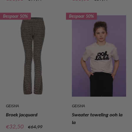
prijs
prijs
Bespaar 50%
Bespaar 50%
GEISHA
GEISHA
Broek jacquard
Sweater toweling ooh la
la
Verkoopprijs
€32,50
Normale
€64,99
prijs