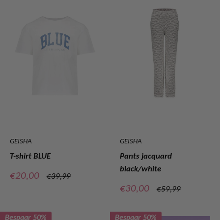
GEISHA
GEISHA
T-shirt BLUE
Pants jacquard
black/white
Verkoopprijs
€20,00
Normale
€39,99
prijs
Verkoopprijs
€30,00
Normale
€59,99
prijs
Bespaar 50%
Bespaar 50%