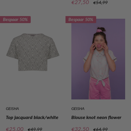
Verkoopprijs
€27,50
Normale
€54,99
prijs
Bespaar 50%
Bespaar 50%
GEISHA
GEISHA
Top jacquard black/white
Blouse knot neon flower
Verkoopprijs
Verkoopprijs
€25,00
€32,50
Normale
Normale
€49,99
€64,99