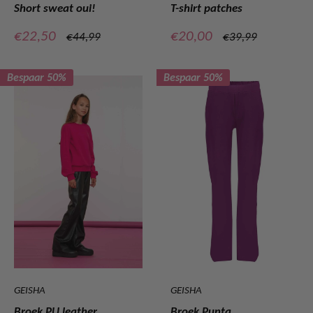
Short sweat oui!
T-shirt patches
Verkoopprijs
Verkoopprijs
€22,50
€20,00
Normale
Normale
€44,99
€39,99
prijs
prijs
Bespaar 50%
Bespaar 50%
GEISHA
GEISHA
Broek PU leather
Broek Punta