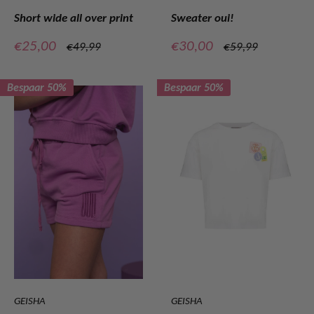
Short wide all over print
Sweater oui!
Verkoopprijs
Verkoopprijs
€25,00
€30,00
Normale
Normale
€49,99
€59,99
prijs
prijs
Bespaar 50%
Bespaar 50%
GEISHA
GEISHA