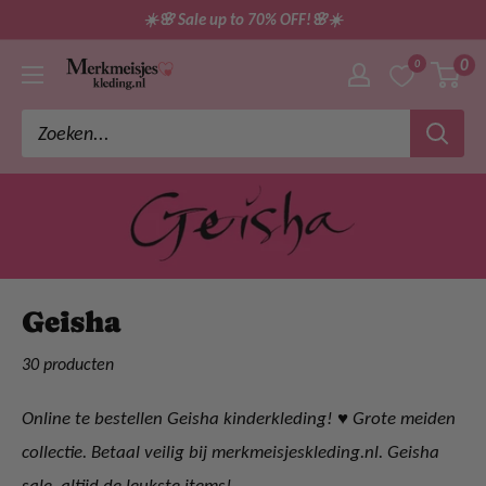
Ga
☀️🌸 Sale up to 70% OFF!🌸☀️
direct
0
0
merkmeisjeskleding
naar
de
inhoud
Geisha
30 producten
Online te bestellen Geisha kinderkleding! ♥ Grote meiden
collectie. Betaal veilig bij merkmeisjeskleding.nl. Geisha
sale, altijd de leukste items!