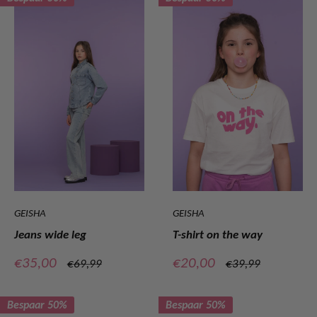
GEISHA
GEISHA
Jeans wide leg
T-shirt on the way
Verkoopprijs
Verkoopprijs
€35,00
€20,00
Normale
Normale
€69,99
€39,99
prijs
prijs
Bespaar 50%
Bespaar 50%