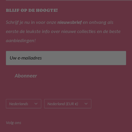
aanbieden zijn B.Nosy, Lyle & Scott, Like Flo, Alix The
Over ons
Label, Tygo&Vito, Daily 7 en NoNo!
BLIJF OP DE HOOGTE!
Zoek
Schrijf je nu in voor onze
nieuwsbrief
en ontvang als
Veelgestelde vragen
eerste de leukste info over nieuwe collecties en de beste
Privacy beleid
Adres: Leijsenhoek 47, 4901 ER Oosterhout (geen
aanbiedingen!
bezoekadres)
Retourbeleid
Tel: +31 (0)162 471266
Algemene voorwaarden
Uw e-mailadres
Mail: klantenservice@merkmeisjeskleding.nl
Klachtenregeling
Sitemap
BTW-nummer: NL822514680B01
Abonneer
Taal
Land/regio
Nederlands
Nederland (EUR €)
Volg ons