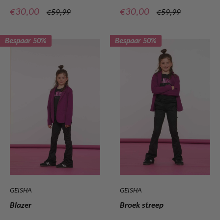
Verkoopprijs
Verkoopprijs
€30,00
€30,00
Normale
Normale
€59,99
€59,99
prijs
prijs
Bespaar 50%
Bespaar 50%
GEISHA
GEISHA
Blazer
Broek streep