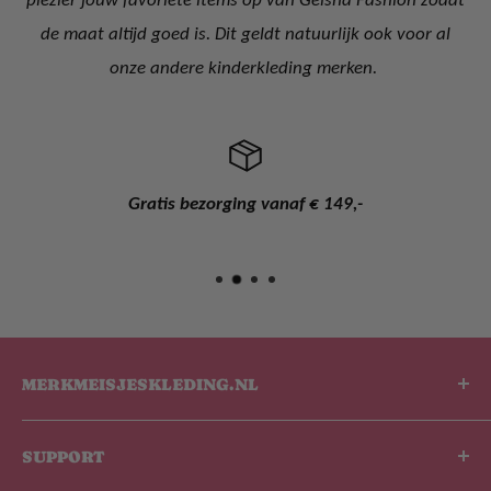
de maat altijd goed is. Dit geldt natuurlijk ook voor al
onze andere kinderkleding merken.
Gratis bezorging vanaf € 149,-
MERKMEISJESKLEDING.NL
De leukste kinderkleding shop van Nederland en
SUPPORT
België! De kinderkleding welke wij onder ander