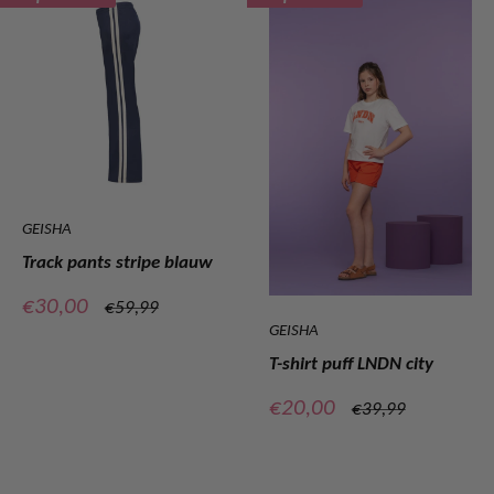
GEISHA
Track pants stripe blauw
Verkoopprijs
€30,00
Normale
€59,99
prijs
GEISHA
T-shirt puff LNDN city
Verkoopprijs
€20,00
Normale
€39,99
prijs