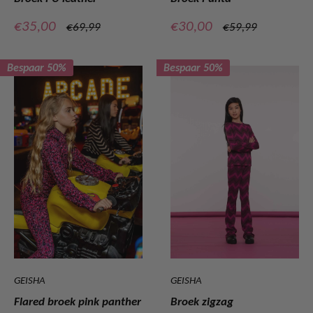
Verkoopprijs
Verkoopprijs
€35,00
€30,00
Normale
Normale
€69,99
€59,99
prijs
prijs
Bespaar 50%
Bespaar 50%
GEISHA
GEISHA
Flared broek pink panther
Broek zigzag