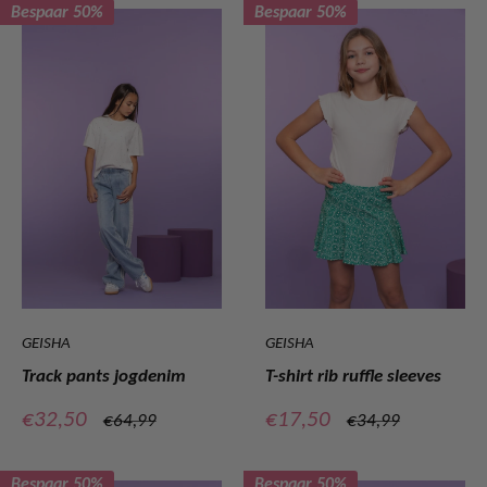
Bespaar 50%
Bespaar 50%
GEISHA
GEISHA
Track pants jogdenim
T-shirt rib ruffle sleeves
Verkoopprijs
Verkoopprijs
€32,50
€17,50
Normale
Normale
€64,99
€34,99
prijs
prijs
Bespaar 50%
Bespaar 50%