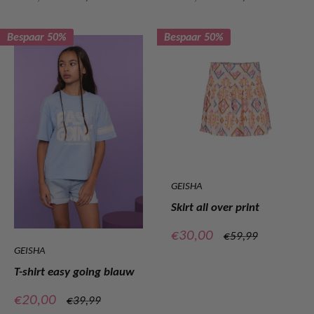
prijs
prijs
Bespaar 50%
Bespaar 50%
GEISHA
Skirt all over print
Verkoopprijs
€30,00
Normale
€59,99
prijs
GEISHA
T-shirt easy going blauw
Verkoopprijs
€20,00
Normale
€39,99
prijs