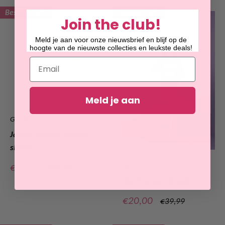
Bespaar 50%
Bespaar 50%
Join the club!
Meld je aan voor onze nieuwsbrief en blijf op de
hoogte van de nieuwste collecties en leukste deals!
Email
Meld je aan
GEISHA
Jacket padded balloon
sleeve
Verkoopprijs
€50,00
GEISHA
Normale
€99,99
prijs
Short scuba Oranje
Verkoopprijs
€20,00
Normale
€39,99
prijs