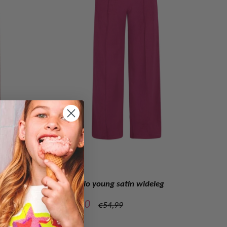
LIKE FLO
Romy Flo young satin wideleg
Verkoopprijs
€27,50
Normale
€54,99
prijs