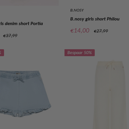
B.NOSY
B.nosy girls short Philou
ls denim short Portia
Verkoopprijs
€14,00
Normale
€27,99
prijs
Normale
€37,99
prijs
prijs
%
Bespaar 50%