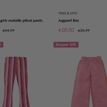
TYGO & VITO
girls metallic plissé pants
Jogpant Bas
prijs
Verkoopprijs
€18,00
Normale
Normale
€44,99
€35,99
prijs
prijs
%
Bespaar 50%