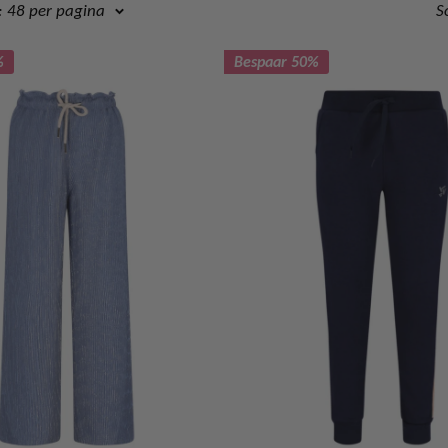
 48 per pagina
S
%
Bespaar 50%