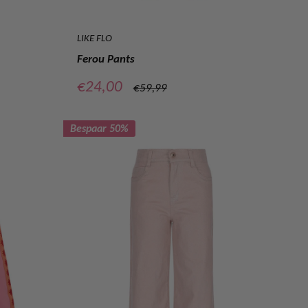
LIKE FLO
Ferou Pants
Verkoopprijs
€24,00
Normale
€59,99
prijs
Bespaar 50%