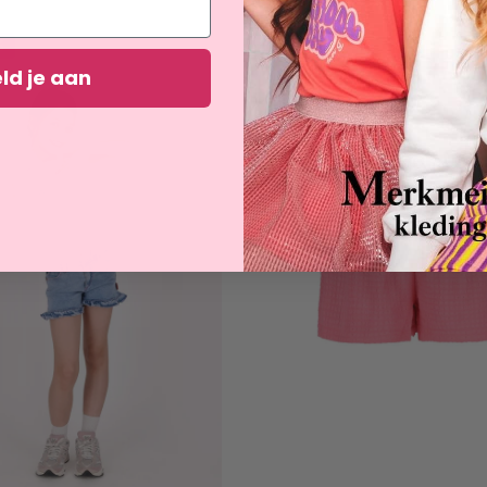
%
Bespaar 50%
ld je aan