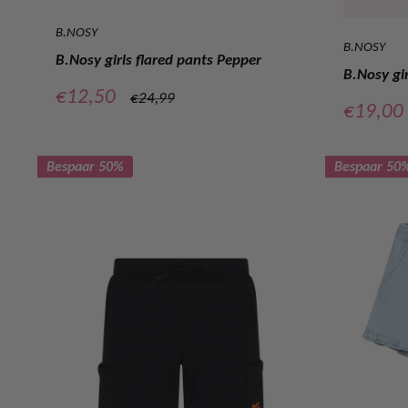
B.NOSY
B.NOSY
B.Nosy girls flared pants Pepper
B.Nosy gir
Verkoopprijs
€12,50
Normale
€24,99
Verkoop
€19,00
prijs
Bespaar 50%
Bespaar 50