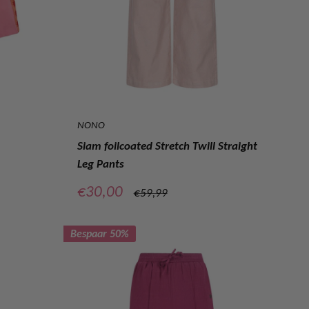
NONO
Siam foilcoated Stretch Twill Straight
Leg Pants
Verkoopprijs
€30,00
Normale
€59,99
prijs
Bespaar 50%