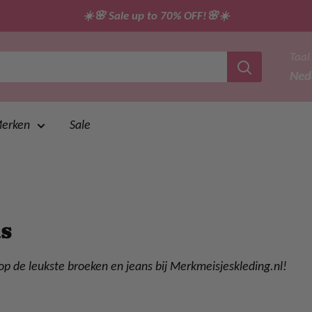
☀️🌸 Sale up to 70% OFF!🌸☀️
Taal
Ned
erken
Sale
ns
op de leukste broeken en jeans bij Merkmeisjeskleding.nl!