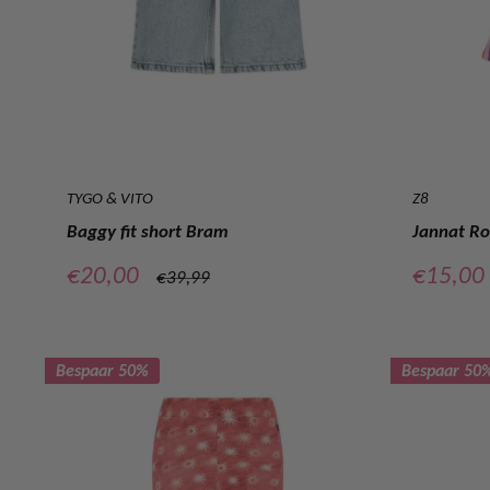
TYGO & VITO
Z8
Baggy fit short Bram
Jannat Ro
Verkoopprijs
Verkoop
€20,00
€15,00
Normale
€39,99
prijs
Bespaar 50%
Bespaar 50