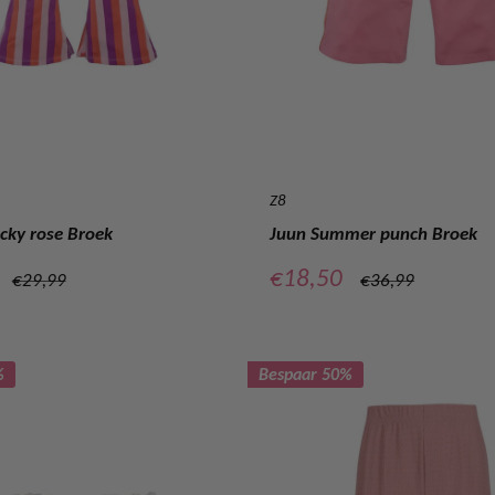
Z8
cky rose Broek
Juun Summer punch Broek
prijs
Verkoopprijs
€18,50
Normale
Normale
€29,99
€36,99
prijs
prijs
%
Bespaar 50%