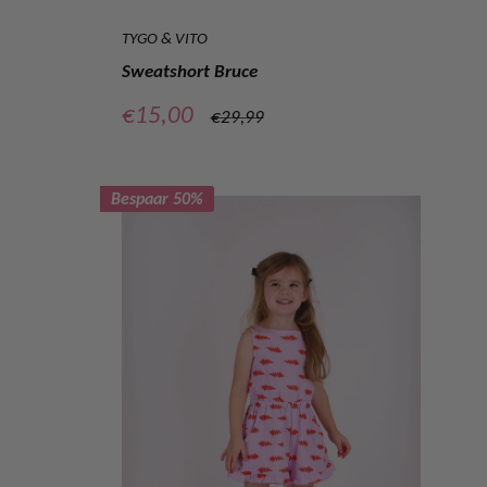
TYGO & VITO
Sweatshort Bruce
Verkoopprijs
€15,00
Normale
€29,99
prijs
Bespaar 50%