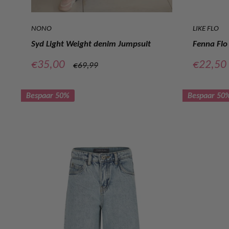
NONO
LIKE FLO
Syd Light Weight denim Jumpsuit
Fenna Flo 
Verkoopprijs
Verkoop
€35,00
€22,50
Normale
€69,99
prijs
Bespaar 50%
Bespaar 50