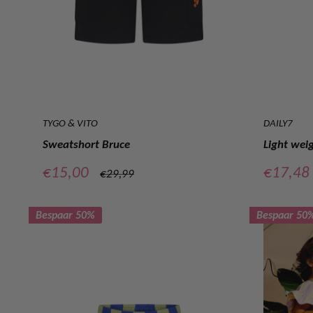
TYGO & VITO
DAILY7
Sweatshort Bruce
Light wei
Verkoopprijs
Verkoop
€15,00
€17,48
Normale
€29,99
prijs
Bespaar 50%
Bespaar 50