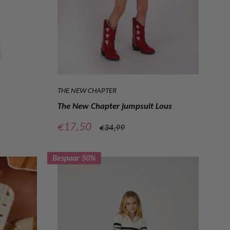
THE NEW CHAPTER
The New Chapter jumpsuit Lous
Verkoopprijs
€17,50
Normale
€34,99
prijs
Bespaar 50%