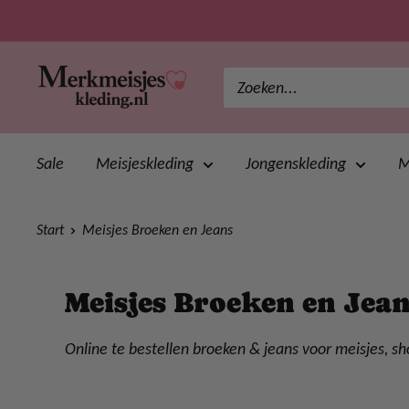
Ga
direct
naar
merkmeisjeskleding
de
inhoud
Sale
Meisjeskleding
Jongenskleding
M
Start
Meisjes Broeken en Jeans
Meisjes Broeken en Jea
Online te bestellen broeken & jeans voor meisjes, sh