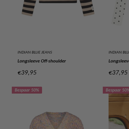
INDIAN BLUE JEANS
INDIAN BLU
Longsleeve Off-shoulder
Longsleev
Verkoopprijs
Verkoop
€39,95
€37,95
Bespaar 50%
Bespaar 50