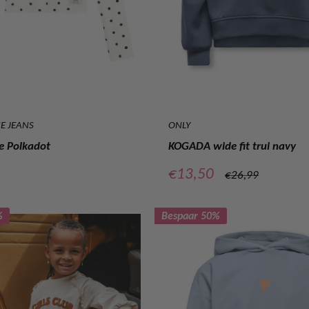
E JEANS
ONLY
e Polkadot
KOGADA wide fit trui navy
prijs
Verkoopprijs
€13,50
Normale
€26,99
prijs
%
Bespaar 50%