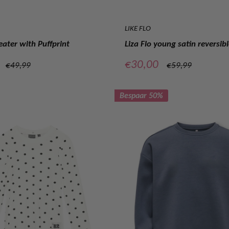
LIKE FLO
ater with Puffprint
Liza Flo young satin reversi
prijs
Verkoopprijs
€30,00
Normale
Normale
€49,99
€59,99
prijs
prijs
Bespaar 50%