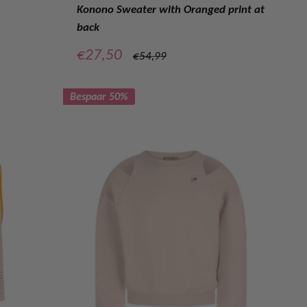
Konono Sweater with Oranged print at
back
Verkoopprijs
€27,50
Normale
€54,99
prijs
Bespaar 50%