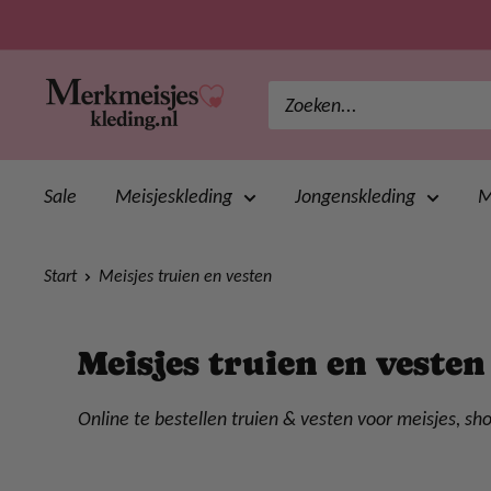
Ga
direct
naar
merkmeisjeskleding
de
inhoud
Sale
Meisjeskleding
Jongenskleding
M
Start
Meisjes truien en vesten
Meisjes truien en vesten
Online te bestellen truien & vesten voor meisjes, sh