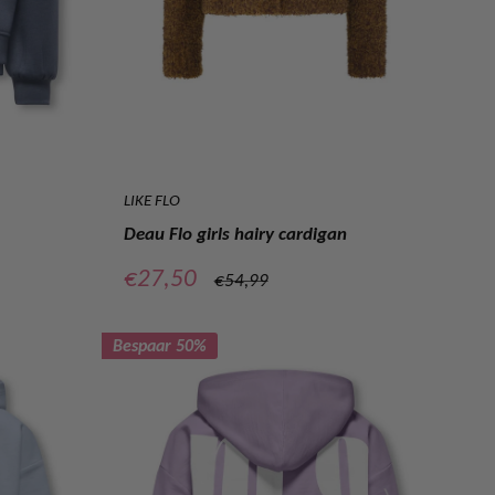
LIKE FLO
Deau Flo girls hairy cardigan
Verkoopprijs
€27,50
Normale
€54,99
prijs
Bespaar 50%