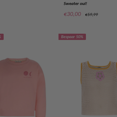
Sweater oui!
Verkoopprijs
€30,00
Normale
€59,99
prijs
%
Bespaar 50%