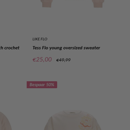
LIKE FLO
th crochet
Tess Flo young oversized sweater
Verkoopprijs
€25,00
Normale
€49,99
prijs
Bespaar 50%