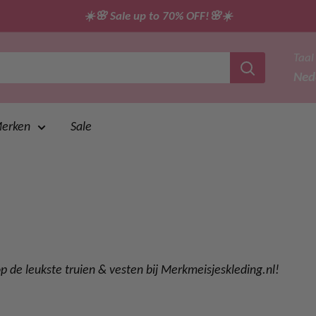
☀️🌸 Sale up to 70% OFF!🌸☀️
Taal
Ned
erken
Sale
op de leukste truien & vesten bij Merkmeisjeskleding.nl!