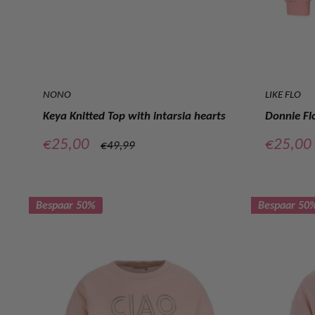
NONO
LIKE FLO
Keya Knitted Top with intarsia hearts
Donnie Flo
Verkoopprijs
Verkoop
€25,00
€25,00
Normale
€49,99
prijs
Bespaar 50%
Bespaar 50