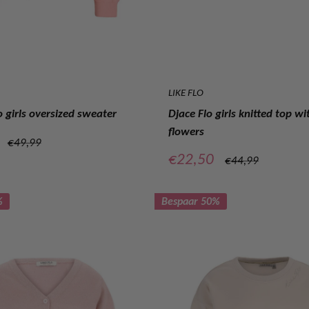
LIKE FLO
 girls oversized sweater
Djace Flo girls knitted top wi
flowers
prijs
Normale
€49,99
prijs
Verkoopprijs
€22,50
Normale
€44,99
prijs
%
Bespaar 50%