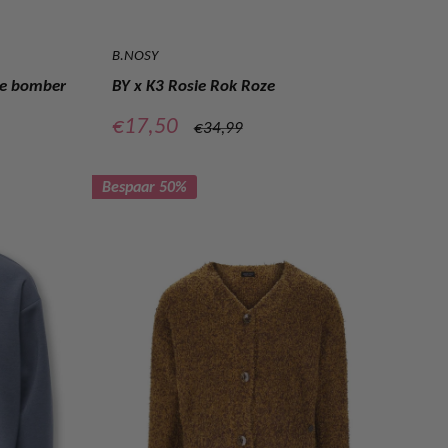
B.NOSY
ble bomber
BY x K3 Rosie Rok Roze
Verkoopprijs
€17,50
Normale
€34,99
prijs
Bespaar 50%