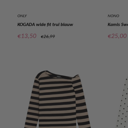
ONLY
NONO
KOGADA wide fit trui blauw
Kamis Swe
Verkoopprijs
Verkoop
€13,50
€25,00
Normale
€26,99
prijs