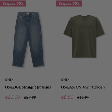
Bespaar 50%
Bespaar 50%
ONLY
ONLY
OSJEDGE Straight fit jeans
OSJEASTON T-Shirt groen
Verkoopprijs
Verkoopprijs
€20,00
€8,50
Normale
Normale
€39,99
€16,99
prijs
prijs