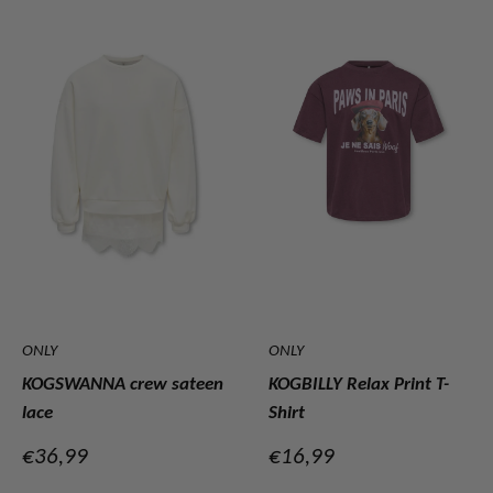
ONLY
ONLY
KOGSWANNA crew sateen
KOGBILLY Relax Print T-
lace
Shirt
Verkoopprijs
Verkoopprijs
€36,99
€16,99