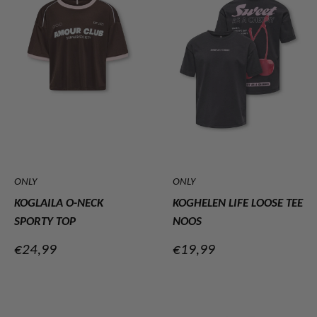
ONLY
ONLY
KOGLAILA O-NECK
KOGHELEN LIFE LOOSE TEE
SPORTY TOP
NOOS
Verkoopprijs
Verkoopprijs
€24,99
€19,99