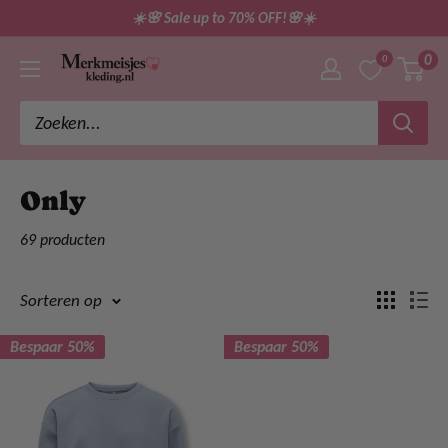
Ga
☀️🌸 Sale up to 70% OFF!🌸☀️
direct
0
0
merkmeisjeskleding
naar
de
inhoud
Only
69 producten
Sorteren op
Bespaar 50%
Bespaar 50%