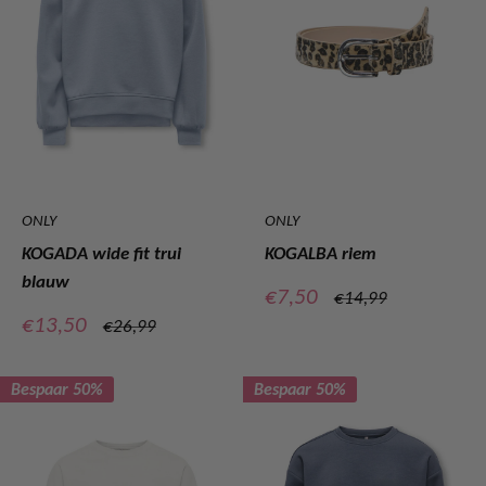
ONLY
ONLY
KOGADA wide fit trui
KOGALBA riem
blauw
Verkoopprijs
€7,50
Normale
€14,99
prijs
Verkoopprijs
€13,50
Normale
€26,99
prijs
Bespaar 50%
Bespaar 50%