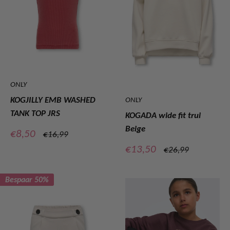
ONLY
KOGJILLY EMB WASHED
ONLY
TANK TOP JRS
KOGADA wide fit trui
Beige
Verkoopprijs
€8,50
Normale
€16,99
prijs
Verkoopprijs
€13,50
Normale
€26,99
prijs
Bespaar 50%