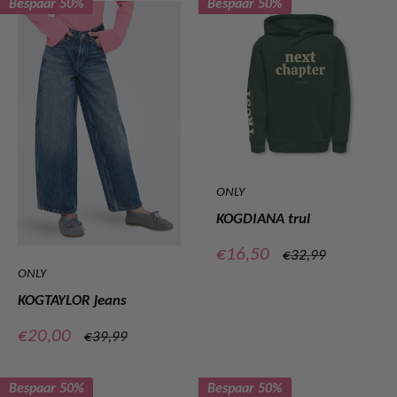
Bespaar 50%
Bespaar 50%
ONLY
KOGDIANA trui
Verkoopprijs
€16,50
Normale
€32,99
prijs
ONLY
KOGTAYLOR jeans
Verkoopprijs
€20,00
Normale
€39,99
prijs
Bespaar 50%
Bespaar 50%