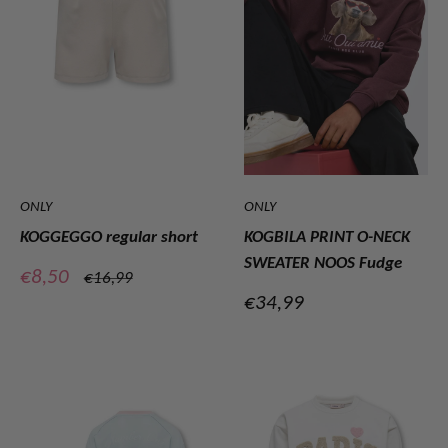
ONLY
ONLY
KOGGEGGO regular short
KOGBILA PRINT O-NECK
SWEATER NOOS Fudge
Verkoopprijs
€8,50
Normale
€16,99
prijs
Verkoopprijs
€34,99