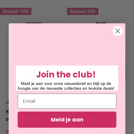
Bespaar 50%
Bespaar 50%
Join the club!
Meld je aan voor onze nieuwsbrief en blijf op de
hoogte van de nieuwste collecties en leukste deals!
Email
ONLY
ONLY
KOGADA wide fit broek
KOGMINNA bomber
Meld je aan
blauw
zwart
Verkoopprijs
Verkoopprijs
€15,00
€20,00
Normale
Normale
€29,99
€39,99