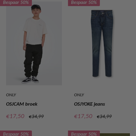
Bespaar 50%
Bespaar 50%
ONLY
ONLY
OSJCAM broek
OSJYOKE jeans
Verkoopprijs
Verkoopprijs
€17,50
€17,50
Normale
Normale
€34,99
€34,99
prijs
prijs
Bespaar 50%
Bespaar 50%