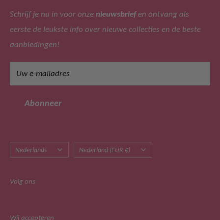
Schrijf je nu in voor onze
nieuwsbrief
en ontvang als
Veelgestelde vragen
eerste de leukste info over nieuwe collecties en de beste
Privacy beleid
Adres: Leijsenhoek 47, 4901 ER Oosterhout (geen
aanbiedingen!
bezoekadres)
Retourbeleid
Tel: +31 (0)162 471266
Algemene voorwaarden
Uw e-mailadres
Mail: klantenservice@merkmeisjeskleding.nl
Klachtenregeling
Sitemap
BTW-nummer: NL822514680B01
Abonneer
Taal
Land/regio
Nederlands
Nederland (EUR €)
Volg ons
Wij accepteren