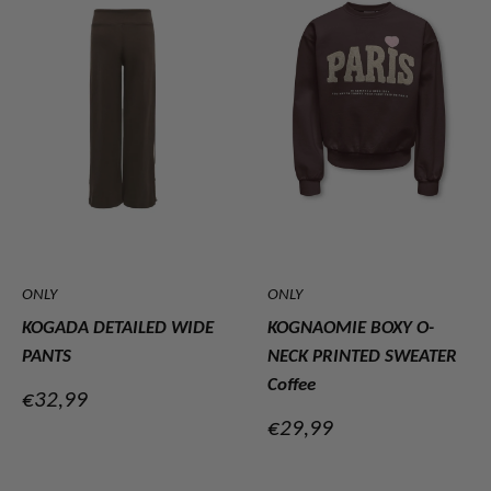
ONLY
ONLY
KOGADA DETAILED WIDE
KOGNAOMIE BOXY O-
PANTS
NECK PRINTED SWEATER
Coffee
Verkoopprijs
€32,99
Verkoopprijs
€29,99