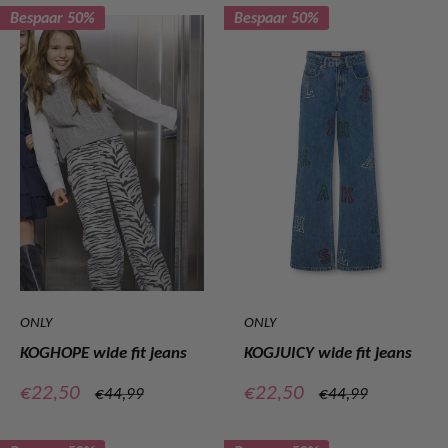
Bespaar 50%
Bespaar 50%
ONLY
ONLY
KOGHOPE wide fit jeans
KOGJUICY wide fit jeans
Verkoopprijs
Verkoopprijs
€22,50
€22,50
Normale
Normale
€44,99
€44,99
prijs
prijs