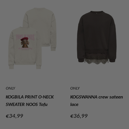
ONLY
ONLY
KOGBILA PRINT O-NECK
KOGSWANNA crew sateen
SWEATER NOOS Tofu
lace
Verkoopprijs
Verkoopprijs
€34,99
€36,99