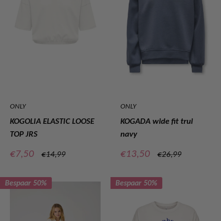
ONLY
ONLY
KOGOLIA ELASTIC LOOSE
KOGADA wide fit trui
TOP JRS
navy
Verkoopprijs
Verkoopprijs
€7,50
€13,50
Normale
Normale
€14,99
€26,99
prijs
prijs
Bespaar 50%
Bespaar 50%