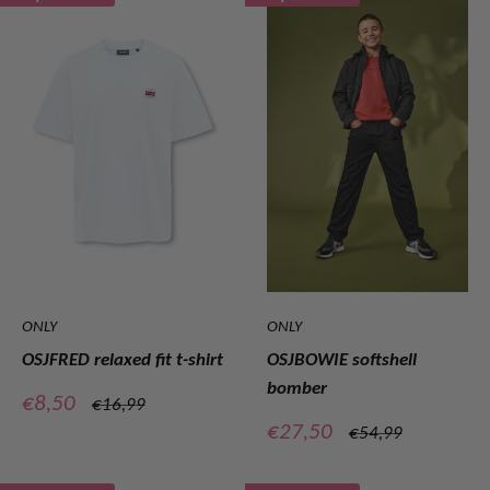
ONLY
ONLY
OSJFRED relaxed fit t-shirt
OSJBOWIE softshell
bomber
Verkoopprijs
€8,50
Normale
€16,99
prijs
Verkoopprijs
€27,50
Normale
€54,99
prijs