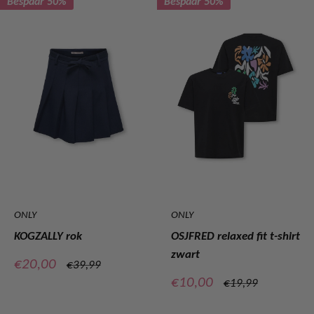
Bespaar 50%
Bespaar 50%
ONLY
ONLY
KOGZALLY rok
OSJFRED relaxed fit t-shirt
zwart
Verkoopprijs
€20,00
Normale
€39,99
prijs
Verkoopprijs
€10,00
Normale
€19,99
prijs