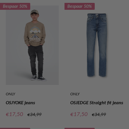
Bespaar 50%
Bespaar 50%
ONLY
ONLY
OSJYOKE jeans
OSJEDGE Straight fit jeans
Verkoopprijs
Verkoopprijs
€17,50
€17,50
Normale
Normale
€34,99
€34,99
prijs
prijs