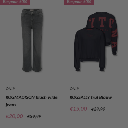
Bespaar 50%
Bespaar 50%
ONLY
ONLY
KOGMADISON blush wide
KOGSALLY trui Blauw
jeans
Verkoopprijs
€15,00
Normale
€29,99
prijs
Verkoopprijs
€20,00
Normale
€39,99
prijs