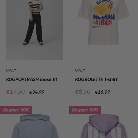
ONLY
ONLY
KOGPOPTRASH loose fit
KOGBOLETTE T-shirt
Verkoopprijs
Verkoopprijs
€17,50
€8,50
Normale
Normale
€34,99
€16,99
prijs
prijs
Bespaar 50%
Bespaar 50%